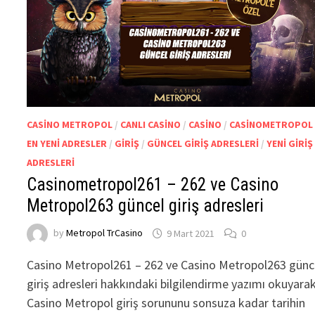
CASINO METROPOL
/
CANLI CASINO
/
CASINO
/
CASINOMETROPOL
EN YENI ADRESLER
/
GIRIŞ
/
GÜNCEL GIRIŞ ADRESLERI
/
YENI GIRIŞ
ADRESLERI
Casinometropol261 – 262 ve Casino
Metropol263 güncel giriş adresleri
by
Metropol TrCasino
9 Mart 2021
0
Casino Metropol261 – 262 ve Casino Metropol263 günc
giriş adresleri hakkındaki bilgilendirme yazımı okuyarak
Casino Metropol giriş sorununu sonsuza kadar tarihin