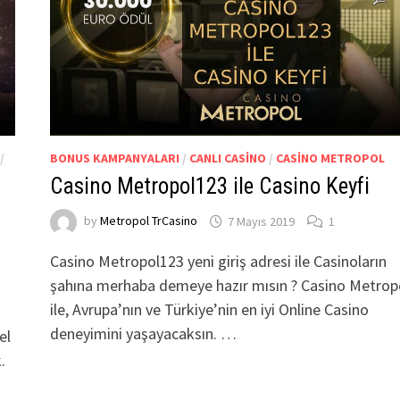
/
BONUS KAMPANYALARI
/
CANLI CASINO
/
CASINO METROPOL
Casino Metropol123 ile Casino Keyfi
by
Metropol TrCasino
7 Mayıs 2019
1
Casino Metropol123 yeni giriş adresi ile Casinoların
şahına merhaba demeye hazır mısın ? Casino Metrop
ile, Avrupa’nın ve Türkiye’nin en iyi Online Casino
deneyimini yaşayacaksın. …
el
.