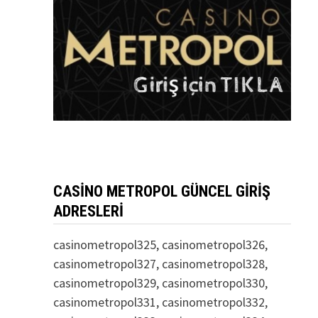
CASINO METROPOL GÜNCEL GIRIŞ
ADRESLERI
casinometropol325, casinometropol326,
casinometropol327, casinometropol328,
casinometropol329, casinometropol330,
casinometropol331, casinometropol332,