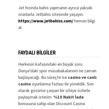
Jet hızında bahis yapmanın ayrıca yüksek
oranlarla Jetbahis sitesinde yaşayın.
https://www.jetbahiss.com/
hemen bilgi
al.
FAYDALI BILGILER
Herkesin kafasındaki en büyük soru
Dünya’daki spor müsabakalarının ne zaman
başlayacağı. Bu süreçte ise
casino ve canlı
casino
oyunlarına fazlası ile yöneldik. Son
olarak gözüme çarpan bir siteye sizlerle
paylaşmak isterim.
%10 Nakit İade
bonusuna sahip olan Discount Casino