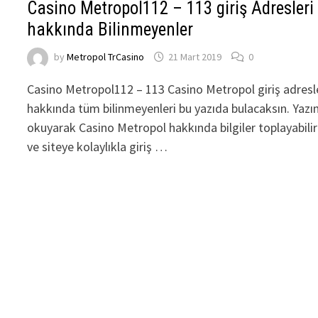
Casino Metropol112 – 113 giriş Adresleri
hakkında Bilinmeyenler
by
Metropol TrCasino
21 Mart 2019
0
Casino Metropol112 – 113 Casino Metropol giriş adresl
hakkında tüm bilinmeyenleri bu yazıda bulacaksın. Yazı
okuyarak Casino Metropol hakkında bilgiler toplayabilir
ve siteye kolaylıkla giriş …