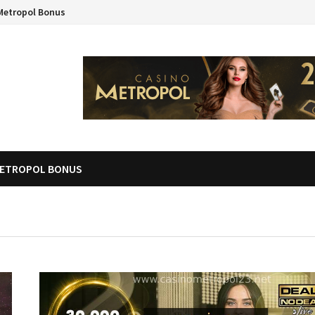
Metropol Bonus
METROPOL BONUS