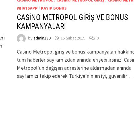
WHATSAPP
/
KAYIP BONUS
CASİNO METROPOL GİRİŞ VE BONUS
KAMPANYALARI
eri
by
admin139
15 Şubat 2019
0
mı
Casino Metropol giriş ve bonus kampanyaları hakkın
tüm haberler sayfamızdan anında erişebilirsiniz. Cas
Metropol’ün değişen adreslerine aldırmadan anında
sayfamızı takip ederek Türkiye’nin en iyi, güvenilir …