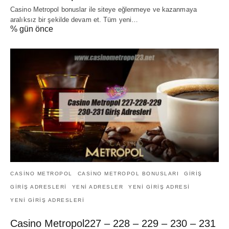
Casino Metropol bonuslar ile siteye eğlenmeye ve kazanmaya
aralıksız bir şekilde devam et. Tüm yeni…
% gün önce
CASINO METROPOL
CASINO METROPOL BONUSLARI
GIRIŞ
GIRIŞ ADRESLERI
YENI ADRESLER
YENI GIRIŞ ADRESI
YENI GIRIŞ ADRESLERI
Casino Metropol227 – 228 – 229 – 230 – 231