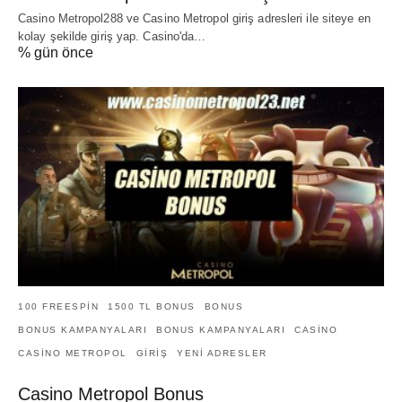
Casino Metropol288 ve Casino Metropol giriş adresleri ile siteye en
kolay şekilde giriş yap. Casino'da…
% gün önce
100 FREESPIN
1500 TL BONUS
BONUS
BONUS KAMPANYALARI
BONUS KAMPANYALARI
CASINO
CASINO METROPOL
GIRIŞ
YENI ADRESLER
Casino Metropol Bonus