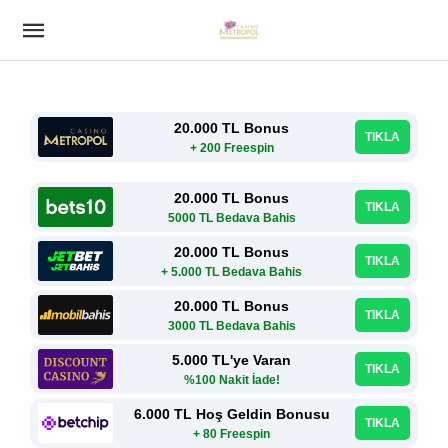
20.000 TL Bonus
TIKLA
+ 200 Freespin
20.000 TL Bonus
TIKLA
5000 TL Bedava Bahis
20.000 TL Bonus
TIKLA
+ 5.000 TL Bedava Bahis
20.000 TL Bonus
TIKLA
3000 TL Bedava Bahis
5.000 TL'ye Varan
TIKLA
%100 Nakit İade!
6.000 TL Hoş Geldin Bonusu
TIKLA
+ 80 Freespin