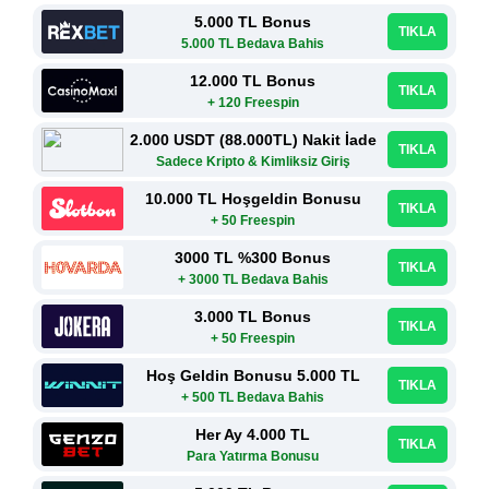
5.000 TL Bonus
TIKLA
5.000 TL Bedava Bahis
12.000 TL Bonus
TIKLA
+ 120 Freespin
2.000 USDT (88.000TL) Nakit İade
TIKLA
Sadece Kripto & Kimliksiz Giriş
10.000 TL Hoşgeldin Bonusu
TIKLA
+ 50 Freespin
3000 TL %300 Bonus
TIKLA
+ 3000 TL Bedava Bahis
3.000 TL Bonus
TIKLA
+ 50 Freespin
Hoş Geldin Bonusu 5.000 TL
TIKLA
+ 500 TL Bedava Bahis
Her Ay 4.000 TL
TIKLA
Para Yatırma Bonusu