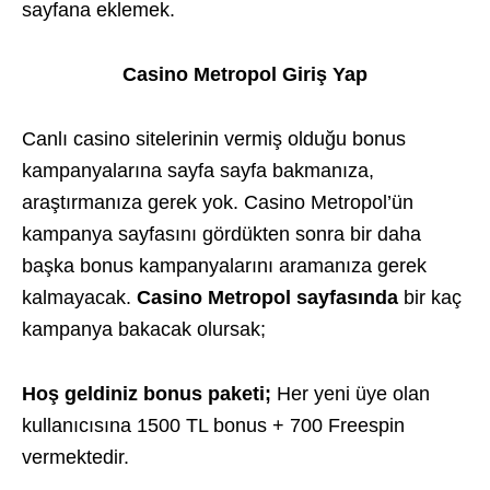
sayfana eklemek.
Casino Metropol Giriş Yap
Canlı casino sitelerinin vermiş olduğu bonus
kampanyalarına sayfa sayfa bakmanıza,
araştırmanıza gerek yok. Casino Metropol’ün
kampanya sayfasını gördükten sonra bir daha
başka bonus kampanyalarını aramanıza gerek
kalmayacak.
Casino Metropol sayfasında
bir kaç
kampanya bakacak olursak;
Hoş geldiniz bonus paketi;
Her yeni üye olan
kullanıcısına 1500 TL bonus + 700 Freespin
vermektedir.