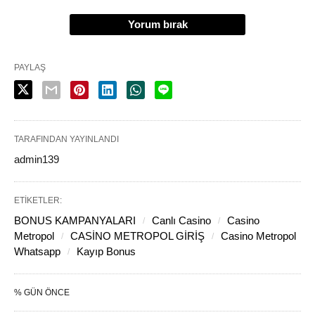
Yorum bırak
PAYLAŞ
TARAFINDAN YAYINLANDI
admin139
ETIKETLER:
BONUS KAMPANYALARI
Canlı Casino
Casino
Metropol
CASİNO METROPOL GİRİŞ
Casino Metropol
Whatsapp
Kayıp Bonus
% GÜN ÖNCE