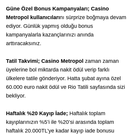
Güne Özel Bonus Kampanyaları;
Casino
Metropol kullanıcıları
nı sürprize boğmaya devam
ediyor. Günlük yapmış olduğu bonus
kampanyalarla kazançlarınızı anında
arttıracaksınız.
Tatil Takvimi;
Casino Metropol
zaman zaman
üyelerine bol miktarda nakit ödül verip farklı
ülkelere tatile gönderiyor. Hatta şubat ayına özel
60.000 euro nakit ödül ve Rio Tatili sayfasında sizi
bekliyor.
Haftalık %20 Kayıp İade;
Haftalık toplam
kayıplarınızın %5’i ile %20’si arasında toplam
haftalık 20.000TL’ye kadar kayıp iade bonusu