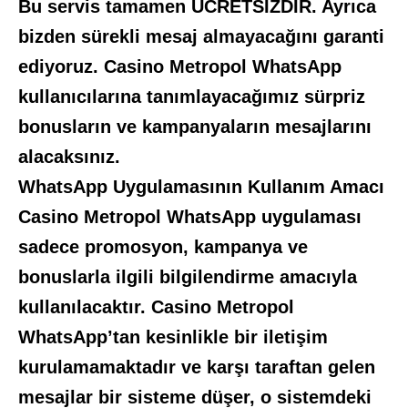
Bu servis tamamen ÜCRETSİZDİR. Ayrıca
bizden sürekli mesaj almayacağını garanti
ediyoruz. Casino Metropol WhatsApp
kullanıcılarına tanımlayacağımız sürpriz
bonusların ve kampanyaların mesajlarını
alacaksınız.
WhatsApp Uygulamasının Kullanım Amacı
Casino Metropol WhatsApp uygulaması
sadece promosyon, kampanya ve
bonuslarla ilgili bilgilendirme amacıyla
kullanılacaktır. Casino Metropol
WhatsApp’tan kesinlikle bir iletişim
kurulamamaktadır ve karşı taraftan gelen
mesajlar bir sisteme düşer, o sistemdeki