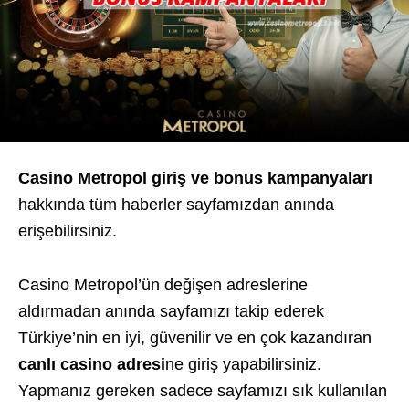
Casino Metropol giriş ve bonus kampanyaları
hakkında tüm haberler sayfamızdan anında
erişebilirsiniz.
Casino Metropol’ün değişen adreslerine
aldırmadan anında sayfamızı takip ederek
Türkiye’nin en iyi, güvenilir ve en çok kazandıran
canlı casino adresi
ne giriş yapabilirsiniz.
Yapmanız gereken sadece sayfamızı sık kullanılan