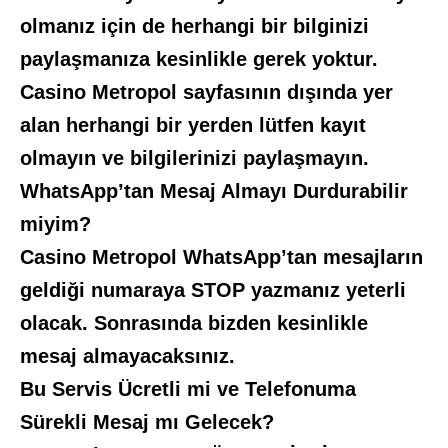
olmanız için de herhangi bir bilginizi
paylaşmanıza kesinlikle gerek yoktur.
Casino Metropol sayfasının dışında yer
alan herhangi bir yerden lütfen kayıt
olmayın ve bilgilerinizi paylaşmayın.
WhatsApp’tan Mesaj Almayı Durdurabilir
miyim?
Casino Metropol WhatsApp’tan mesajların
geldiği numaraya STOP yazmanız yeterli
olacak. Sonrasında bizden kesinlikle
mesaj almayacaksınız.
Bu Servis Ücretli mi ve Telefonuma
Sürekli Mesaj mı Gelecek?