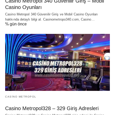
Casino Metropol 340 Güvenilir Giriş – Mobil
Casino Oyunları
Casino Metropol 340 Güvenilir Giriş ve Mobil Casino Oyunları
hakkında detaylı bilgi al. Casinometropo340.com, Casino…
% gün önce
CASINO METROPOL
Casino Metropol328 – 329 Giriş Adresleri