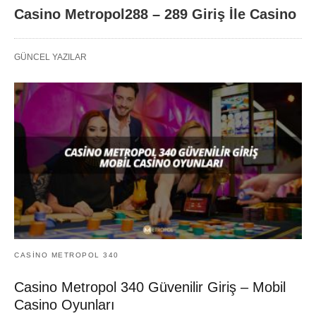
Casino Metropol288 – 289 Giriş İle Casino
GÜNCEL YAZILAR
CASINO METROPOL 340
Casino Metropol 340 Güvenilir Giriş – Mobil
Casino Oyunları