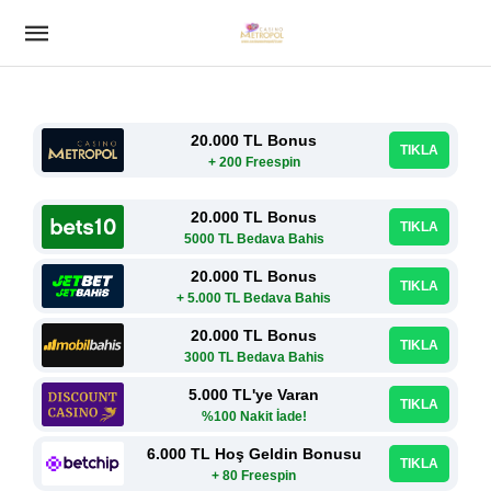
20.000 TL Bonus
TIKLA
+ 200 Freespin
20.000 TL Bonus
TIKLA
5000 TL Bedava Bahis
20.000 TL Bonus
TIKLA
+ 5.000 TL Bedava Bahis
20.000 TL Bonus
TIKLA
3000 TL Bedava Bahis
5.000 TL'ye Varan
TIKLA
%100 Nakit İade!
6.000 TL Hoş Geldin Bonusu
TIKLA
+ 80 Freespin