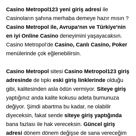
Casino Metropol123 yeni giriş adresi
ile
Casinoların şahına merhaba demeye hazır mısın ?
Casino Metropol ile, Avrupa’nın ve Türkiye’nin
en iyi Online Casino
deneyimini yaşayacaksın.
Casino Metropol’de
Casino, Canlı Casino, Poker
menülerinde çok eğlenebilirsin.
Casino Metropol
sitesi
Casino Metropol123 giriş
adresinde
de tıpkı
eski giriş linklerinde
olduğu
gibi, kalitesinden asla ödün vermiyor.
Siteye giriş
yaptığınız anda kalite kokusu adeta burnunuza
değiyor. Şimdi abartma bu kadar, ne olabilir
diyeceksin, fakat sende
siteye giriş yaptığında
bana fazlası ile hak vereceksin.
Güncel giriş
adresi
dönem dönem değişse de sana vereceğim