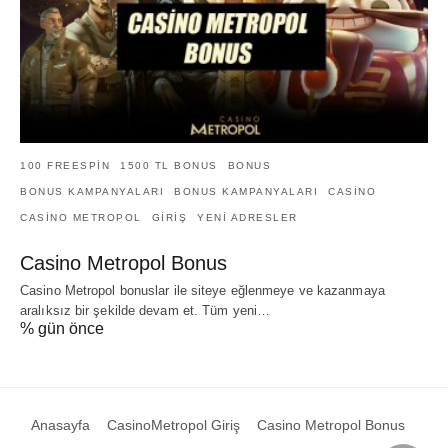
100 FREESPIN
1500 TL BONUS
BONUS
BONUS KAMPANYALARI
BONUS KAMPANYALARI
CASINO
CASINO METROPOL
GIRIŞ
YENI ADRESLER
Casino Metropol Bonus
Casino Metropol bonuslar ile siteye eğlenmeye ve kazanmaya
aralıksız bir şekilde devam et. Tüm yeni…
% gün önce
Anasayfa
CasinoMetropol Giriş
Casino Metropol Bonus