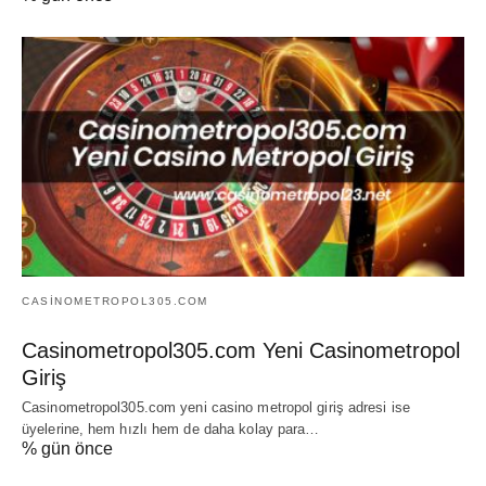
CASINOMETROPOL305.COM
Casinometropol305.com Yeni Casinometropol
Giriş
Casinometropol305.com yeni casino metropol giriş adresi ise
üyelerine, hem hızlı hem de daha kolay para…
% gün önce