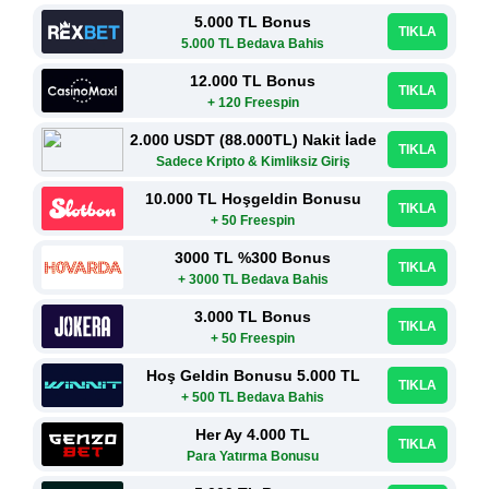
5.000 TL Bonus
TIKLA
5.000 TL Bedava Bahis
12.000 TL Bonus
TIKLA
+ 120 Freespin
2.000 USDT (88.000TL) Nakit İade
TIKLA
Sadece Kripto & Kimliksiz Giriş
10.000 TL Hoşgeldin Bonusu
TIKLA
+ 50 Freespin
3000 TL %300 Bonus
TIKLA
+ 3000 TL Bedava Bahis
3.000 TL Bonus
TIKLA
+ 50 Freespin
Hoş Geldin Bonusu 5.000 TL
TIKLA
+ 500 TL Bedava Bahis
Her Ay 4.000 TL
TIKLA
Para Yatırma Bonusu