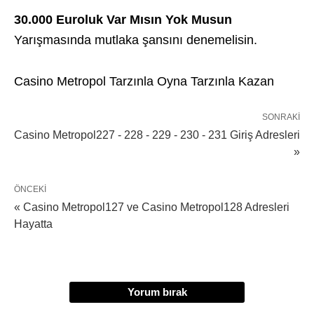
30.000 Euroluk Var Mısın Yok Musun
Yarışmasında mutlaka şansını denemelisin.
Casino Metropol Tarzınla Oyna Tarzınla Kazan
SONRAKI
Casino Metropol227 - 228 - 229 - 230 - 231 Giriş Adresleri
»
ÖNCEKI
« Casino Metropol127 ve Casino Metropol128 Adresleri
Hayatta
Yorum bırak