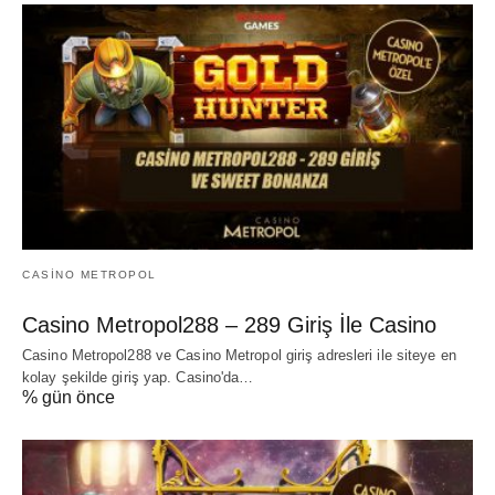
CASINO METROPOL
Casino Metropol288 – 289 Giriş İle Casino
Casino Metropol288 ve Casino Metropol giriş adresleri ile siteye en
kolay şekilde giriş yap. Casino'da…
% gün önce