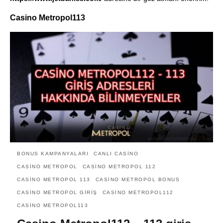
Casino Metropol113
BONUS KAMPANYALARI
CANLI CASINO
CASINO METROPOL
CASINO METROPOL 112
CASINO METROPOL 113
CASINO METROPOL BONUS
CASINO METROPOL GIRIŞ
CASINO METROPOL112
CASINO METROPOL113