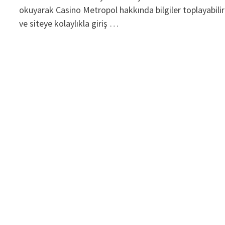
okuyarak Casino Metropol hakkında bilgiler toplayabilir
ve siteye kolaylıkla giriş …