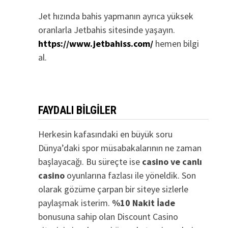
Jet hızında bahis yapmanın ayrıca yüksek
oranlarla Jetbahis sitesinde yaşayın.
https://www.jetbahiss.com/
hemen bilgi
al.
FAYDALI BILGILER
Herkesin kafasındaki en büyük soru
Dünya’daki spor müsabakalarının ne zaman
başlayacağı. Bu süreçte ise
casino ve canlı
casino
oyunlarına fazlası ile yöneldik. Son
olarak gözüme çarpan bir siteye sizlerle
paylaşmak isterim.
%10 Nakit İade
bonusuna sahip olan Discount Casino