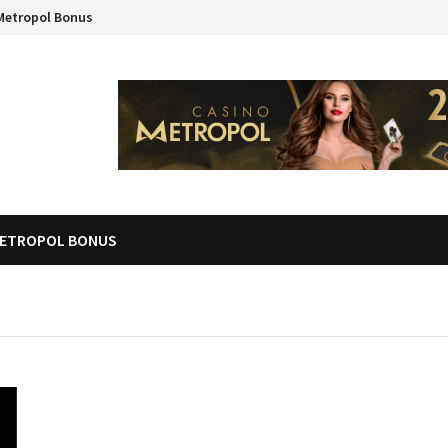
Metropol Bonus
METROPOL BONUS