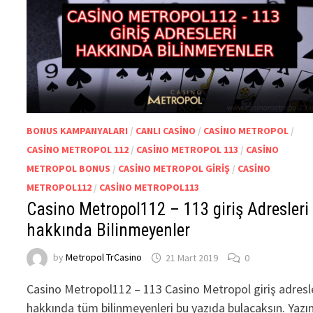
BONUS KAMPANYALARI
/
CANLI CASINO
/
CASINO METROPOL
/
CASINO METROPOL 112
/
CASINO METROPOL 113
/
CASINO
METROPOL BONUS
/
CASINO METROPOL GIRIŞ
/
CASINO
METROPOL112
/
CASINO METROPOL113
Casino Metropol112 – 113 giriş Adresleri
hakkında Bilinmeyenler
by
Metropol TrCasino
21 Mart 2019
0
Casino Metropol112 – 113 Casino Metropol giriş adresl
hakkında tüm bilinmeyenleri bu yazıda bulacaksın. Yazı