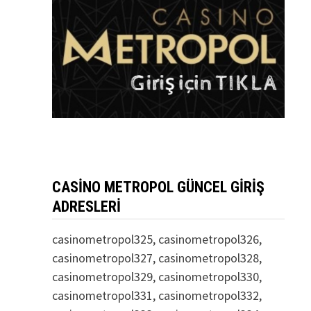
CASINO METROPOL GÜNCEL GIRIŞ
ADRESLERI
casinometropol325, casinometropol326,
casinometropol327, casinometropol328,
casinometropol329, casinometropol330,
casinometropol331, casinometropol332,