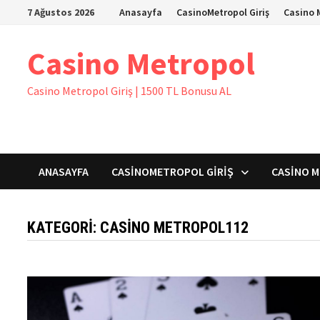
İçeriğe
7 Ağustos 2026
Anasayfa
CasinoMetropol Giriş
Casino 
geç
Casino Metropol
Casino Metropol Giriş | 1500 TL Bonusu AL
ANASAYFA
CASINOMETROPOL GIRIŞ
CASINO 
KATEGORI:
CASINO METROPOL112