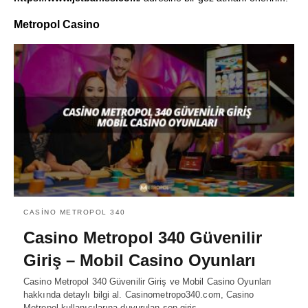
Metropol Casino
CASINO METROPOL 340
Casino Metropol 340 Güvenilir
Giriş – Mobil Casino Oyunları
Casino Metropol 340 Güvenilir Giriş ve Mobil Casino Oyunları
hakkında detaylı bilgi al. Casinometropo340.com, Casino
Metropol kullanıcılarına duyurulan son giriş…