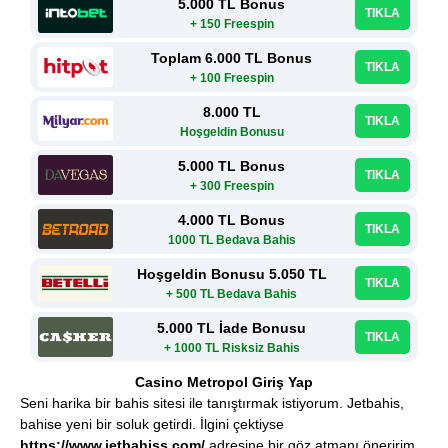
5.000 TL Bonus
TIKLA
+ 150 Freespin
Toplam 6.000 TL Bonus
TIKLA
+ 100 Freespin
8.000 TL
TIKLA
Hoşgeldin Bonusu
5.000 TL Bonus
TIKLA
+ 300 Freespin
4.000 TL Bonus
TIKLA
1000 TL Bedava Bahis
Hoşgeldin Bonusu 5.050 TL
TIKLA
+ 500 TL Bedava Bahis
5.000 TL İade Bonusu
TIKLA
+ 1000 TL Risksiz Bahis
Casino Metropol Giriş Yap
Seni harika bir bahis sitesi ile tanıştırmak istiyorum. Jetbahis,
bahise yeni bir soluk getirdi. İlgini çektiyse
https://www.jetbahiss.com/
adresine bir göz atmanı öneririm.