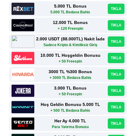
5.000 TL Bonus
TIKLA
5.000 TL Bedava Bahis
12.000 TL Bonus
TIKLA
+ 120 Freespin
2.000 USDT (88.000TL) Nakit İade
TIKLA
Sadece Kripto & Kimliksiz Giriş
10.000 TL Hoşgeldin Bonusu
TIKLA
+ 50 Freespin
3000 TL %300 Bonus
TIKLA
+ 3000 TL Bedava Bahis
3.000 TL Bonus
TIKLA
+ 50 Freespin
Hoş Geldin Bonusu 5.000 TL
TIKLA
+ 500 TL Bedava Bahis
Her Ay 4.000 TL
TIKLA
Para Yatırma Bonusu