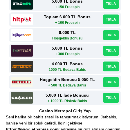
5.000 TL Bonus
TIKLA
+ 150 Freespin
Toplam 6.000 TL Bonus
TIKLA
+ 100 Freespin
8.000 TL
TIKLA
Hoşgeldin Bonusu
5.000 TL Bonus
TIKLA
+ 300 Freespin
4.000 TL Bonus
TIKLA
1000 TL Bedava Bahis
Hoşgeldin Bonusu 5.050 TL
TIKLA
+ 500 TL Bedava Bahis
5.000 TL İade Bonusu
TIKLA
+ 1000 TL Risksiz Bahis
Casino Metropol Giriş Yap
Seni harika bir bahis sitesi ile tanıştırmak istiyorum. Jetbahis,
bahise yeni bir soluk getirdi. İlgini çektiyse
https://www.jetbahiss.com/
adresine bir göz atmanı öneririm.