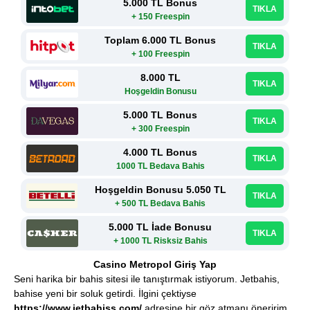
5.000 TL Bonus
TIKLA
+ 150 Freespin
Toplam 6.000 TL Bonus
TIKLA
+ 100 Freespin
8.000 TL
TIKLA
Hoşgeldin Bonusu
5.000 TL Bonus
TIKLA
+ 300 Freespin
4.000 TL Bonus
TIKLA
1000 TL Bedava Bahis
Hoşgeldin Bonusu 5.050 TL
TIKLA
+ 500 TL Bedava Bahis
5.000 TL İade Bonusu
TIKLA
+ 1000 TL Risksiz Bahis
Casino Metropol Giriş Yap
Seni harika bir bahis sitesi ile tanıştırmak istiyorum. Jetbahis,
bahise yeni bir soluk getirdi. İlgini çektiyse
https://www.jetbahiss.com/
adresine bir göz atmanı öneririm.