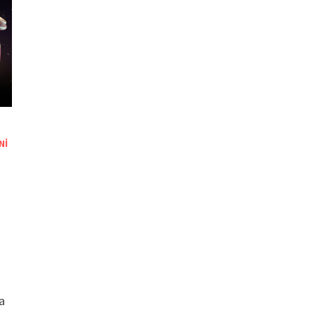
/
NI
a