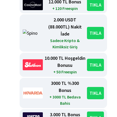
12.000 TL Bonus
TIKLA
+ 120 Freespin
2.000 USDT
(88.000TL) Nakit
TIKLA
İade
Sadece Kripto &
Kimliksiz Giriş
10.000 TL Hoşgeldin
TIKLA
Bonusu
+ 50 Freespin
3000 TL %300
Bonus
TIKLA
+ 3000 TL Bedava
Bahis
3.000 TL Bonus