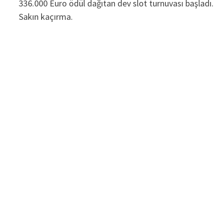
336.000 Euro ödül dağıtan dev slot turnuvası başladı.
Sakın kaçırma.