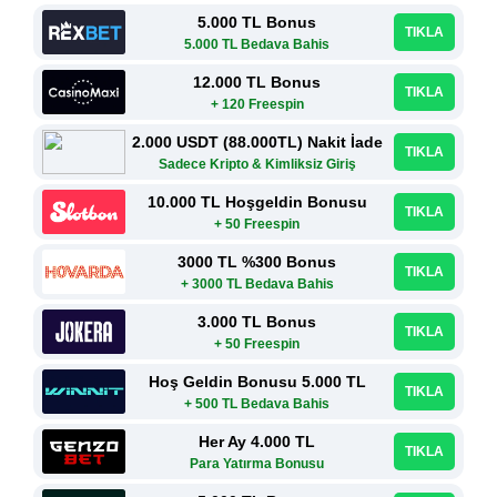
5.000 TL Bonus
TIKLA
5.000 TL Bedava Bahis
12.000 TL Bonus
TIKLA
+ 120 Freespin
2.000 USDT (88.000TL) Nakit İade
TIKLA
Sadece Kripto & Kimliksiz Giriş
10.000 TL Hoşgeldin Bonusu
TIKLA
+ 50 Freespin
3000 TL %300 Bonus
TIKLA
+ 3000 TL Bedava Bahis
3.000 TL Bonus
TIKLA
+ 50 Freespin
Hoş Geldin Bonusu 5.000 TL
TIKLA
+ 500 TL Bedava Bahis
Her Ay 4.000 TL
TIKLA
Para Yatırma Bonusu