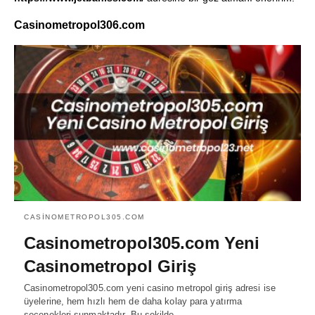
Casinometropol306.com
CASINOMETROPOL305.COM
Casinometropol305.com Yeni
Casinometropol Giriş
Casinometropol305.com yeni casino metropol giriş adresi ise
üyelerine, hem hızlı hem de daha kolay para yatırma
seçenekleri sunmaktadır. Bu şekilde…