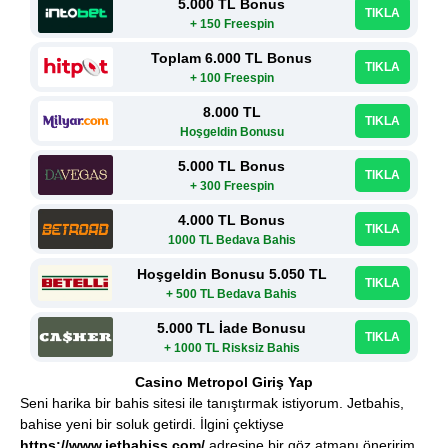
5.000 TL Bonus
TIKLA
+ 150 Freespin
Toplam 6.000 TL Bonus
TIKLA
+ 100 Freespin
8.000 TL
TIKLA
Hoşgeldin Bonusu
5.000 TL Bonus
TIKLA
+ 300 Freespin
4.000 TL Bonus
TIKLA
1000 TL Bedava Bahis
Hoşgeldin Bonusu 5.050 TL
TIKLA
+ 500 TL Bedava Bahis
5.000 TL İade Bonusu
TIKLA
+ 1000 TL Risksiz Bahis
Casino Metropol Giriş Yap
Seni harika bir bahis sitesi ile tanıştırmak istiyorum. Jetbahis,
bahise yeni bir soluk getirdi. İlgini çektiyse
https://www.jetbahiss.com/
adresine bir göz atmanı öneririm.