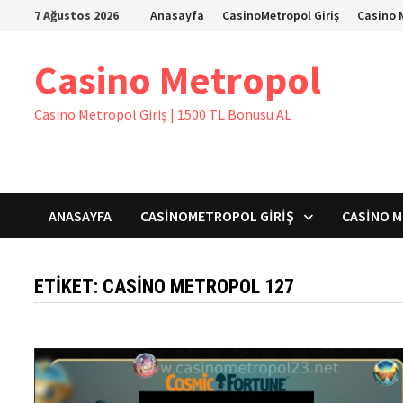
İçeriğe
7 Ağustos 2026
Anasayfa
CasinoMetropol Giriş
Casino 
geç
Casino Metropol
Casino Metropol Giriş | 1500 TL Bonusu AL
ANASAYFA
CASINOMETROPOL GIRIŞ
CASINO 
ETIKET:
CASINO METROPOL 127