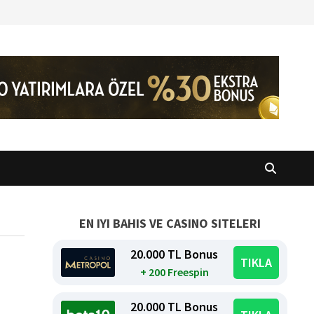
EN IYI BAHIS VE CASINO SITELERI
20.000 TL Bonus
TIKLA
+ 200 Freespin
20.000 TL Bonus