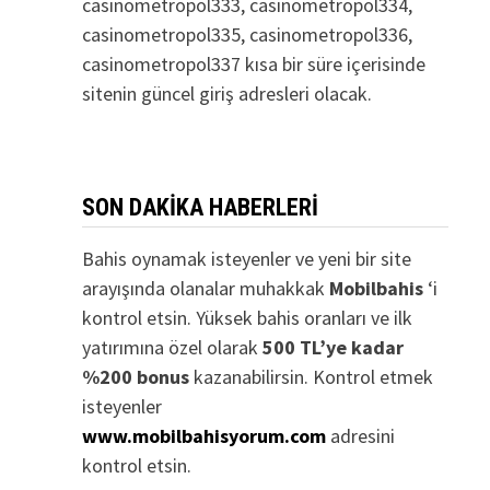
casinometropol333, casinometropol334,
casinometropol335, casinometropol336,
casinometropol337 kısa bir süre içerisinde
sitenin güncel giriş adresleri olacak.
SON DAKIKA HABERLERI
Bahis oynamak isteyenler ve yeni bir site
arayışında olanalar muhakkak
Mobilbahis
‘i
kontrol etsin. Yüksek bahis oranları ve ilk
yatırımına özel olarak
500 TL’ye kadar
%200 bonus
kazanabilirsin. Kontrol etmek
isteyenler
www.mobilbahisyorum.com
adresini
kontrol etsin.