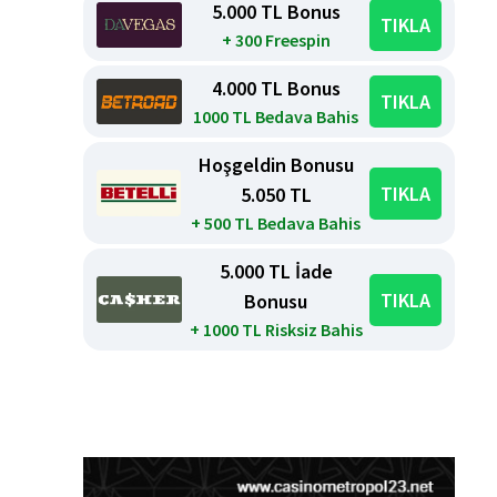
5.000 TL Bonus
TIKLA
+ 300 Freespin
4.000 TL Bonus
TIKLA
1000 TL Bedava Bahis
Hoşgeldin Bonusu
TIKLA
5.050 TL
+ 500 TL Bedava Bahis
5.000 TL İade
TIKLA
Bonusu
+ 1000 TL Risksiz Bahis