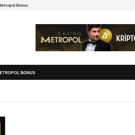
Metropol Bonus
METROPOL BONUS