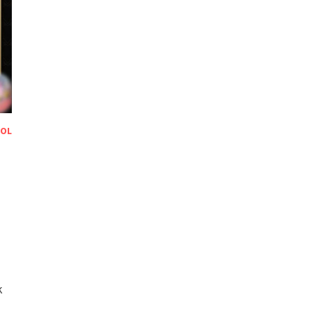
POL
k
e